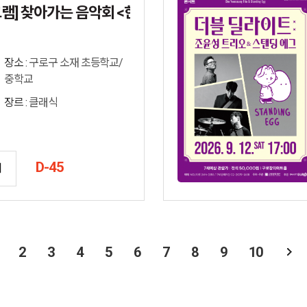
] 찾아가는 음악회 <한 교시 ...
장소 :
구로구 소재 초등학교/
중학교
장르 :
클래식
D-45
기
2
3
4
5
6
7
8
9
10
지