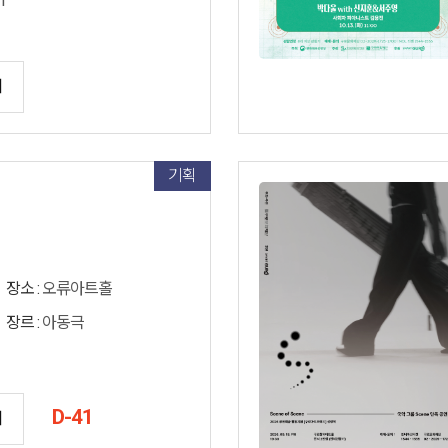
1
기
기획
장소 :
오류아트홀
장르 :
아동극
D-41
기