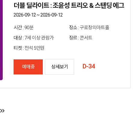
더블 딜라이트 : 조윤성 트리오 & 스탠딩 에그
2026-09-12 ~ 2026-09-12
시간 :
90분
장소 :
구로창의아트홀
대상 :
7세 이상 관람가
장르 :
콘서트
티켓 :
전석 5만원
D-34
예매중
상세보기