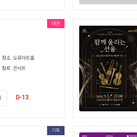
대관
장소 :
오류아트홀
장르 :
콘서트
D-13
기
기획