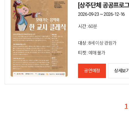
[상주단체 공공프로그램
2026-09-23 ~ 2026-12-16
시간 :
60분
대상 :
8세 이상 관람가
티켓 :
예매 불가
공연예정
상세보
1
마지막 페이
다음