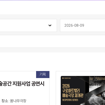
종료일
작일 선택
종료일 선택
검색
기획
예술공간 지원사업 공연시리즈
장소 :
꿈나무극장