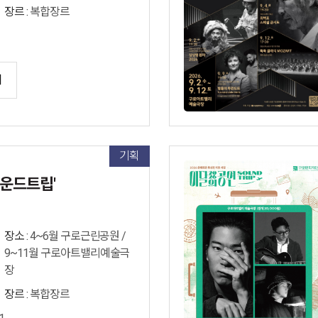
장르 :
복합장르
기
기획
사운드트립'
장소 :
4~6월 구로근린공원 /
9~11월 구로아트밸리예술극
장
장르 :
복합장르