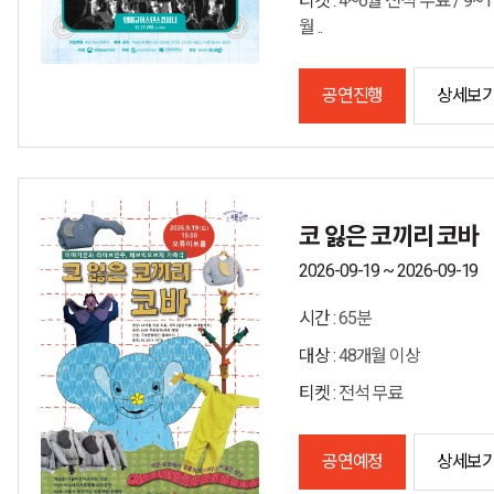
티켓 :
4~6월 전석 무료 / 9~1
월 ..
공연진행
상세보
코 잃은 코끼리 코바
2026-09-19 ~ 2026-09-19
시간 :
65분
대상 :
48개월 이상
티켓 :
전석 무료
공연예정
상세보