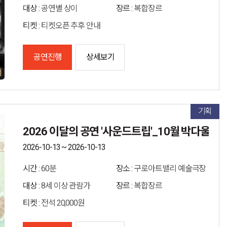
대상 :
공연별 상이
장르 :
복합장르
티켓 :
티켓오픈 추후 안내
공연진행
상세보기
기획
2026 이달의 공연 '사운드트립'_10월 박다울 w...
2026-10-13 ~ 2026-10-13
시간 :
60분
장소 :
구로아트밸리 예술극장
대상 :
8세 이상 관람가
장르 :
복합장르
티켓 :
전석 20,000원