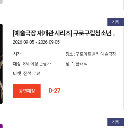
기획
[예술극장 재개관 시리즈] 구로구립청소년오케스트라 제...
2026-09-05 ~ 2026-09-05
시간 :
장소 :
구로아트밸리 예술극장
대상 :
8세 이상 관람가
장르 :
클래식
티켓 :
전석 무료
D-27
공연예정
기획