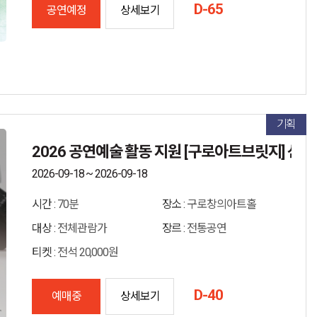
D-65
공연예정
상세보기
기획
2026 공연예술 활동 지원 [구로아트브릿지] 선정작
2026-09-18 ~ 2026-09-18
시간 :
70분
장소 :
구로창의아트홀
대상 :
전체관람가
장르 :
전통공연
티켓 :
전석 20,000원
D-40
예매중
상세보기