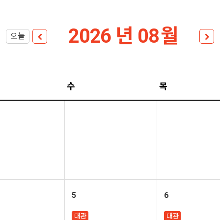
년
월
오늘
수
목
5
6
대관
대관