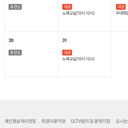
휴관일
대관
대관
노래교실(10시-12시)
무대정
30
31
휴관일
대관
노래교실(10시-12시)
개인정보처리방침
회원이용약관
CCTV설치 및 운영지침
오시는