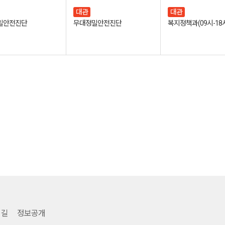
대관
대관
밀안전진단
무대정밀안전진단
복지정책과(09시-18
유관기관 링크
 길
정보공개