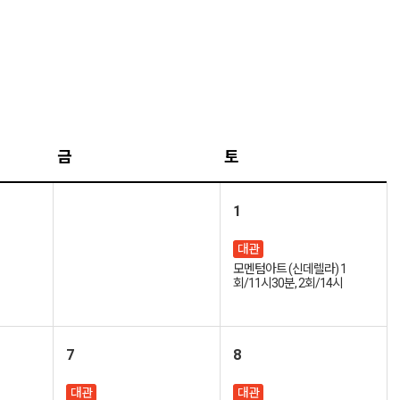
금
토
1
대관
모멘텀아트 (신데렐라) 1
회/11시30분, 2회/14시
7
8
대관
대관