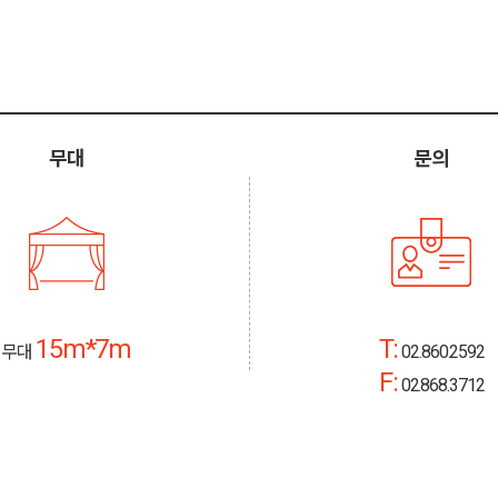
무대
문의
15m*7m
T:
무대
02.860.2592
F:
02.868.3712