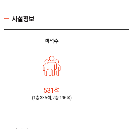
시설정보
객석수
531석
(1층 335석, 2층 196석)