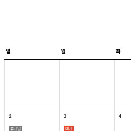
이전 달
다음 달
일
월
화
2
3
4
휴관일
대관