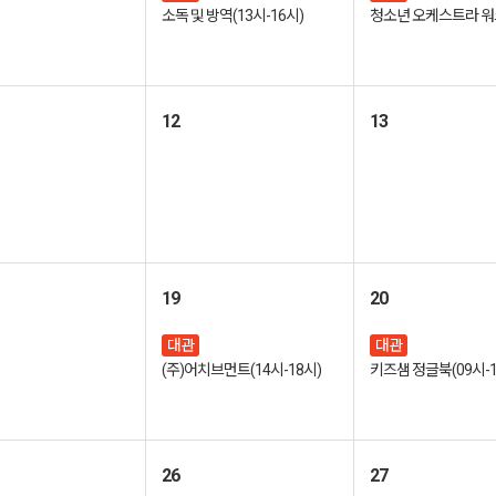
소독 및 방역(13시-16시)
청소년 오케스트라 
12
13
19
20
대관
대관
(주)어치브먼트(14시-18시)
키즈샘 정글북(09시-1
26
27