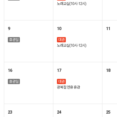
노래교실(10시-12시)
9
10
11
휴관일
대관
노래교실(10시-12시)
16
17
18
휴관일
대관
광복절 연휴 휴관
23
24
25