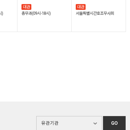
대관
대관
시)
총무과(09시-18시)
서울특별시간호조무사회
GO