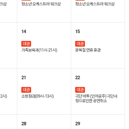
워크샵
청소년 오케스트라 워크샵
청소년 오케스트라 워크샵
14
15
대관
대관
가족보육과(11시-21시)
광복절 연휴 휴관
21
22
대관
대관
2시)
소방점검(09시-13시)
극단 바투 (인어공주) 극단사
정으로인한 공연취소
28
29