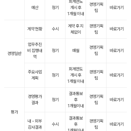
회계연도
경영기획
예산
정기
개시 후
바로가기
팀
1개월 이내
계약 후 지
경영기획
계약 현황
수시
바로가기
체없이
팀
업무추진
경영기획
비 집행내
정기
매월
바로가기
경영일반
팀
역
회계연도
주요사업
경영기획
정기
개시 후
바로가기
계획
팀
1개월 이내
결과통보
경영평가
경영기획
정기
후
바로가기
결과
팀
1개월이내
평가
결과통보
내‧외부
경영기획
수시
후
바로가기
감사결과
팀
1개월이내