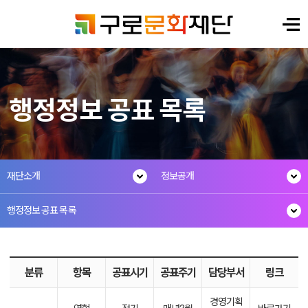
행정정보 공표 목록
재단소개
정보공개
행정정보 공표 목록
분류
항목
공표시기
공표주기
담당부서
링크
경영기획