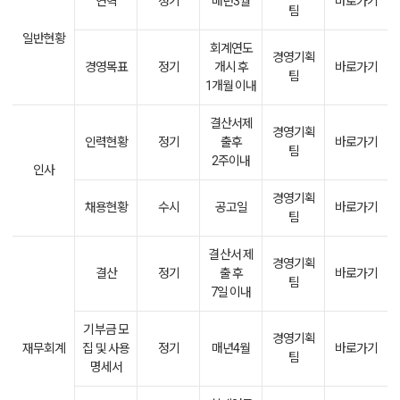
연혁
정기
매년3월
바로가기
팀
일반현황
회계연도
경영기획
경영목표
정기
개시 후
바로가기
팀
1개월 이내
결산서제
경영기획
인력현황
정기
출후
바로가기
팀
2주이내
인사
경영기획
채용현황
수시
공고일
바로가기
팀
결산서 제
경영기획
결산
정기
출 후
바로가기
팀
7일 이내
기부금 모
경영기획
재무회계
집 및 사용
정기
매년4월
바로가기
팀
명세서