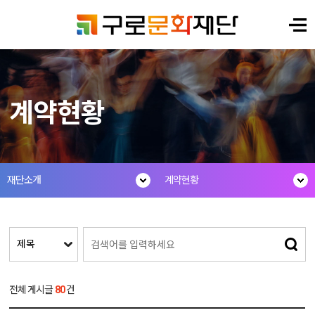
계약현황
재단소개
계약현황
전체 게시글
80
건