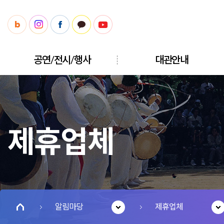
공연/전시/행사
대관안내
제휴업체
알림마당
제휴업체