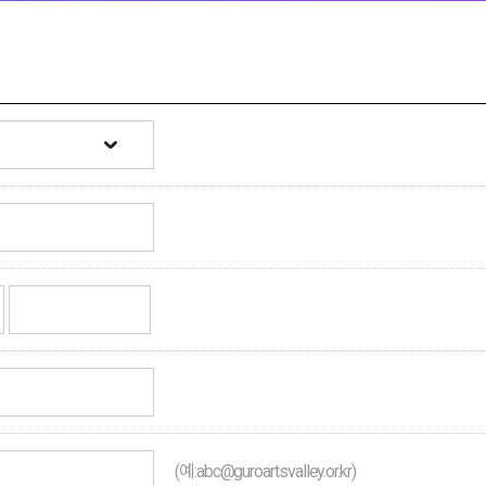
(예:abc@guroartsvalley.or.kr)