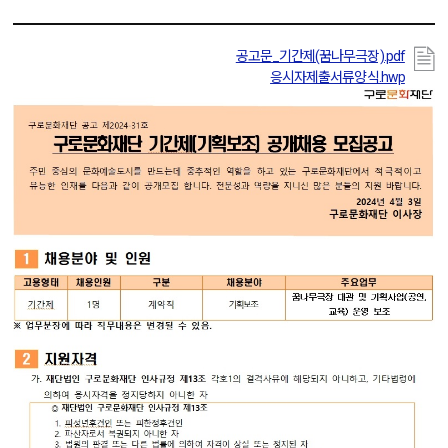
공고문_기간제(꿈나무극장).pdf
응시자제출서류양식.hwp