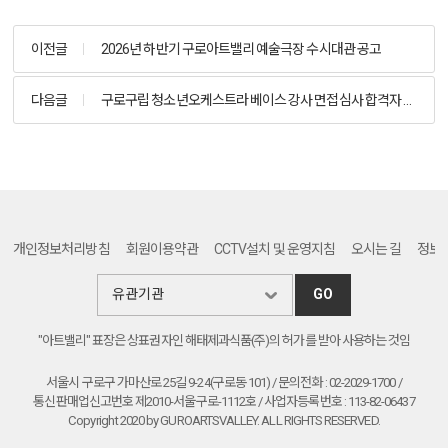
이전글
2026년 하반기 구로아트밸리 예술극장 수시대관 공고
다음글
구로구립 청소년오케스트라 베이스 강사 면접심사 합격자 공고
개인정보처리방침
회원이용약관
CCTV설치 및 운영지침
오시는 길
정보
GO
"아트밸리" 표장은 상표권자인 해태제과식품(주)의 허가를 받아 사용하는 것임
서울시 구로구 가마산로 25길 9-24(구로동 101) / 문의전화 : 02-2029-1700 /
통신판매업신고번호 제2010-서울구로-1112호 / 사업자등록번호 : 113-82-06437
Copyright 2020 by GUROARTSVALLEY. ALL RIGHTS RESERVED.