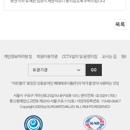
공연 시작 후에는 입장이 제한되오니 늦지않도록 부탁드립니다.
목록
개인정보처리방침
회원이용약관
CCTV설치 및 운영지침
오시는 길
정보
GO
"아트밸리" 표장은 상표권자인 해태제과식품(주)의 허가를 받아 사용하는 것임
서울시 구로구 가마산로 25길 9-24(구로동 101) / 문의전화 : 02-2029-1700 /
통신판매업신고번호 제2010-서울구로-1112호 / 사업자등록번호 : 113-82-06437
Copyright 2020 by GUROARTSVALLEY. ALL RIGHTS RESERVED.