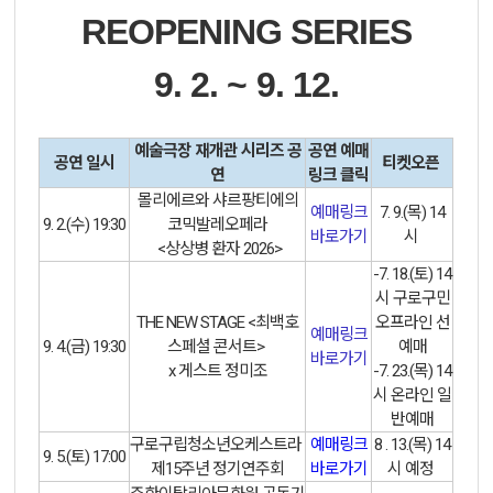
REOPENING SERIES
9. 2. ~ 9. 12.
예술극장 재개관 시리즈 공
공연 예매
공연 일시
티켓오픈
연
링크 클릭
몰리에르와 샤르팡티에의
예매링크
7. 9.(목) 14
9. 2.(수) 19:30
코믹발레오페라
바로가기
시
<상상병 환자 2026>
-7. 18.(토) 14
시 구로구민
THE NEW STAGE <최백호
오프라인 선
예매링크
9. 4.(금) 19:30
스페셜 콘서트>
예매
바로가기
x 게스트 정미조
-7. 23.(목) 14
시 온라인 일
반예매
구로구립청소년오케스트라
예매링크
8 . 13.(목) 14
9. 5.(토) 17:00
제15주년 정기연주회
바로가기
시 예정