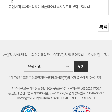
니다.
공연 시작 후에는 입장이 제한되오니 늦지않도록 부탁드립니다.
목록
개인정보처리방침
회원이용약관
CCTV설치 및 운영지침
오시는 길
정보
GO
"아트밸리" 표장은 상표권자인 해태제과식품(주)의 허가를 받아 사용하는 것임
서울시 구로구 가마산로 25길 9-24(구로동 101) / 문의전화 : 02-2029-1700 /
통신판매업신고번호 제2010-서울구로-1112호 / 사업자등록번호 : 113-82-06437
Copyright 2020 by GUROARTSVALLEY. ALL RIGHTS RESERVED.