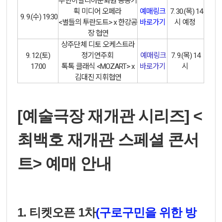
주한이탈리아문화원 공동기
획 미디어 오페라
예매
링크
7. 30.(목) 14
9. 9.(수) 19:30
<별들의 투란도트>
x 한강공
바로가기
시 예정
장 협연
상주단체 디토 오케스트라
9. 12.(토)
정기연주회
예매링크
7. 9.(목) 14
17:00
톡톡 클래식 <MOZART>
x
바로가기
시
김대진 지휘협연
[예술극장 재개관 시리즈] <
최백호 재개관 스페셜 콘서
트> 예매 안내
1. 티켓오픈 1차
(구로구민을 위한 방