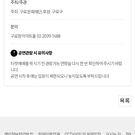
주최/주관
주최 : 구로문화재단, 후원 : 구로구
문의
구로창의아트홀 02-2039-1688
공연관람 시 유의사항
티켓예매를 하시기 전 관람가능 연령을 다시 한 번 확인하여 주시기 바랍
니다.
공연 시작 후에는 입장이 제한되오니 늦지않도록 부탁드립니다.
목록
개인정보처리방침
회원이용약관
CCTV설치 및 운영지침
오시는 길
정보