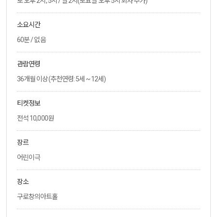
토 오후 2시, 5시 / 일 2시(토요일 오후 5시 회차 추가)
소요시간
60분 / 없음
관람연령
36개월 이상(추천연령: 5세 ~ 12세)
티켓정보
전석 10,000원
장르
어린이극
장소
구로창의아트홀