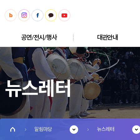
공연/전시/행사
대관안내
뉴스레터
알림마당
뉴스레터