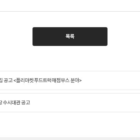
목록
집 공고 <플리마켓·푸드트럭·매점부스 분야>
장 수시대관 공고