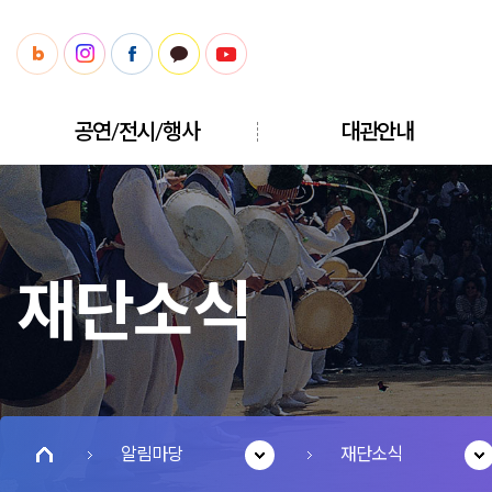
공연/전시/행사
대관안내
재단소식
알림마당
재단소식