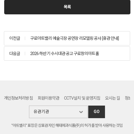
목록
이전글
구로아트밸리 예술극장 공연장 리모델링 공사 [휴관 안내]
다음글
2026 하반기 수시대관 공고 구로창의아트홀
개인정보처리방침
회원이용약관
CCTV설치 및 운영지침
오시는 길
정보
GO
"아트밸리" 표장은 상표권자인 해태제과식품(주)의 허가를 받아 사용하는 것임