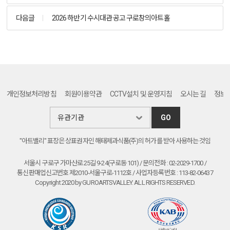
다음글
2026 하반기 수시대관 공고 구로창의아트홀
개인정보처리방침
회원이용약관
CCTV설치 및 운영지침
오시는 길
정보
GO
"아트밸리" 표장은 상표권자인 해태제과식품(주)의 허가를 받아 사용하는 것임
서울시 구로구 가마산로 25길 9-24(구로동 101) / 문의전화 : 02-2029-1700 /
통신판매업신고번호 제2010-서울구로-1112호 / 사업자등록번호 : 113-82-06437
Copyright 2020 by GUROARTSVALLEY. ALL RIGHTS RESERVED.