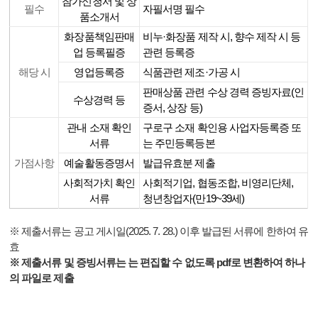
참가신청서 및 상
필수
자필서명 필수
품소개서
화장품책임판매
비누·화장품 제작 시, 향수 제작 시 등
업 등록필증
관련 등록증
해당 시
영업등록증
식품관련 제조·가공 시
판매상품 관련 수상 경력 증빙자료(인
수상경력 등
증서, 상장 등)
관내 소재 확인
구로구 소재 확인용 사업자등록증 또
서류
는 주민등록등본
가점사항
예술활동증명서
발급유효분 제출
사회적가치 확인
사회적기업, 협동조합, 비영리단체,
서류
청년창업자(만19~39세)
※
제출서류는 공고 게시일(2025. 7. 28.) 이후 발급된 서류에 한하여 유
효
※ 제출서류 및 증빙서류는 는 편집할 수 없도록 pdf로 변환하여 하나
의 파일로 제출