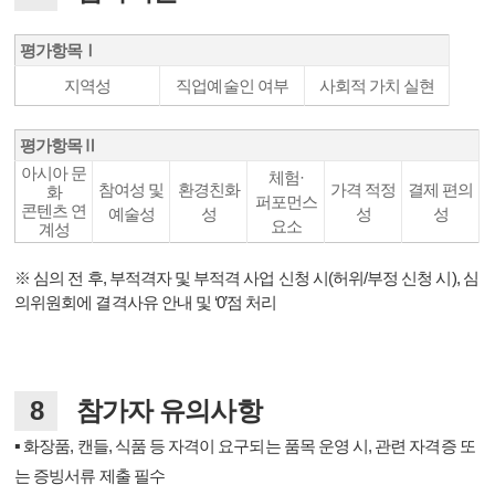
평가항목
Ⅰ
지역성
직업예술인 여부
사회적 가치 실현
평가항목
Ⅱ
아시아 문
체험·
참여성 및
환경친화
가격 적정
결제 편의
화
퍼포먼스
콘텐츠 연
예술성
성
성
성
요소
계성
※
심의 전 후,
부적격자 및 부적격 사업 신청 시(허위/부정 신청 시), 심
의위원회에 결격사유 안내 및 ‘0’점 처리
8
참가자 유의사항
▪
화장품, 캔들, 식품 등 자격이 요구되는 품목 운영 시, 관련 자격증 또
는 증빙서류 제출 필수