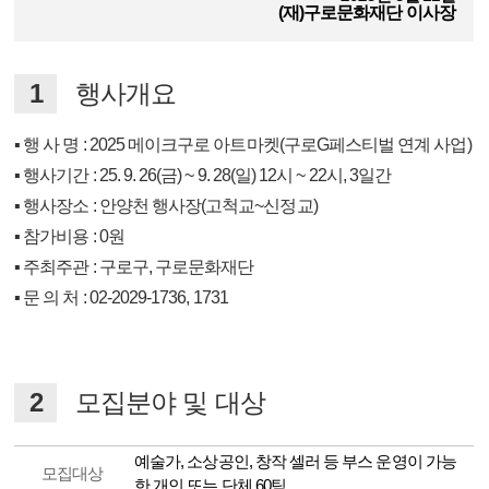
(재)구로문화재단 이사장
1
행사개요
▪ 행 사 명 : 2025 메이크구로 아트마켓(구로G페스티벌 연계 사업)
▪
행사기간 : 25. 9. 26(금) ~ 9. 28(일) 12시 ~ 22시, 3일간
▪
행사장소 : 안양천 행사장(고척교~신정교)
▪
참가비용 : 0원
▪
주최주관 : 구로구, 구로문화재단
▪
문 의 처 : 02-2029-1736, 1731
2
모집분야 및 대상
예술가, 소상공인, 창작 셀러 등 부스 운영이 가능
모집대상
한 개인 또는 단체 60팀