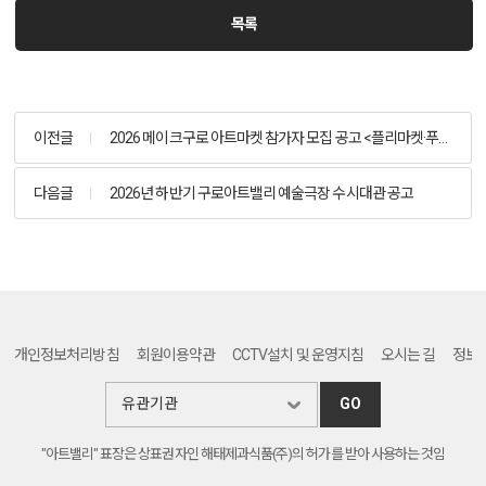
목록
이전글
2026 메이크구로 아트마켓 참가자 모집 공고 <플리마켓·푸드트럭·매점부스 분야>
다음글
2026년 하반기 구로아트밸리 예술극장 수시대관 공고
개인정보처리방침
회원이용약관
CCTV설치 및 운영지침
오시는 길
정보
GO
"아트밸리" 표장은 상표권자인 해태제과식품(주)의 허가를 받아 사용하는 것임