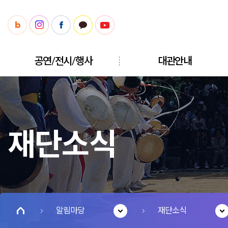
공연/전시/행사
대관안내
재단소식
알림마당
재단소식