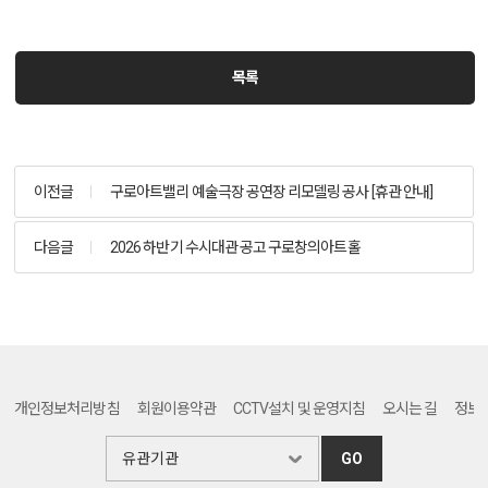
목록
이전글
구로아트밸리 예술극장 공연장 리모델링 공사 [휴관 안내]
다음글
2026 하반기 수시대관 공고 구로창의아트홀
개인정보처리방침
회원이용약관
CCTV설치 및 운영지침
오시는 길
정보
GO