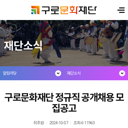
재단소식
알림마당
재단소식
구로문화재단 정규직 공개채용 모
집공고
최주원
2024-10-07
조회수 11963