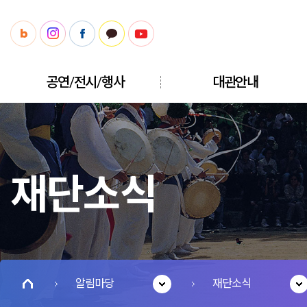
공연/전시/행사
대관안내
재단소식
알림마당
재단소식