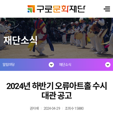
재단소식
알림마당
재단소식
2024년 하반기 오류아트홀 수시
대관 공고
권지애
2024-04-29
조회수 15880