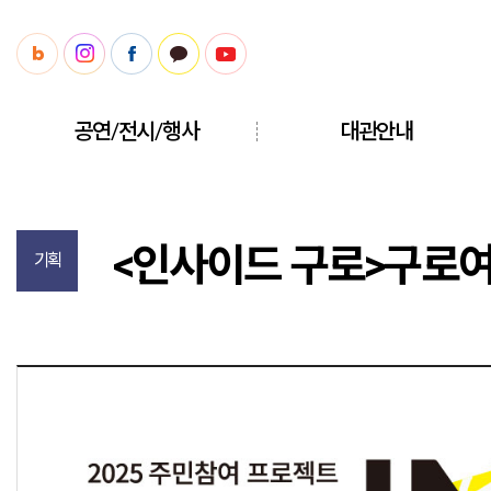
공연/전시/행사
대관안내
<인사이드 구로>구로
기획