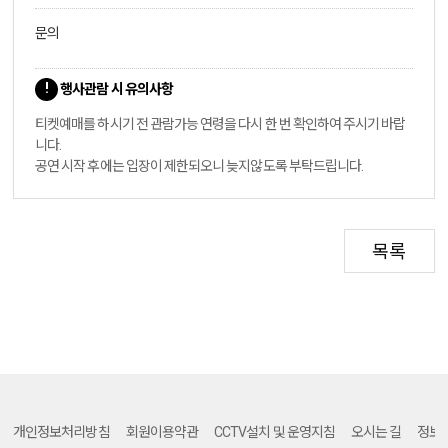
문의
행사관람 시 유의사항
티켓예매를 하시기 전 관람가능 연령을 다시 한 번 확인하여 주시기 바랍
니다.
공연 시작 후에는 입장이 제한되오니 늦지않도록 부탁드립니다.
목록
개인정보처리방침
회원이용약관
CCTV설치 및 운영지침
오시는 길
정보